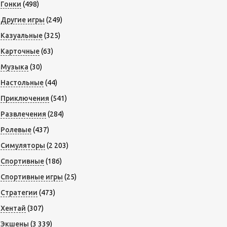
Гонки
(498)
Другие игры
(249)
Казуальные
(325)
Карточные
(63)
Музыка
(30)
Настольные
(44)
Приключения
(541)
Развлечения
(284)
Ролевые
(437)
Симуляторы
(2 203)
Спортивные
(186)
Спортивные игры
(25)
Стратегии
(473)
Хентай
(307)
Экшены
(3 339)