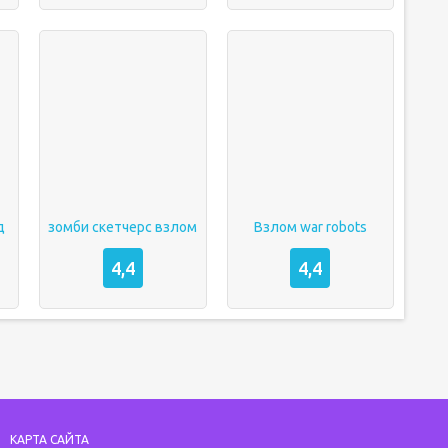
д
зомби скетчерс взлом
Взлом war robots
4,4
4,4
КАРТА САЙТА