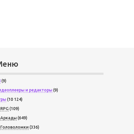
Меню
8
(9)
идеоплееры и редакторы
(9)
гры
(10 124)
RPG
(109)
Аркады
(649)
Головоломки
(336)