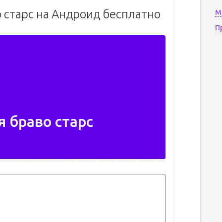
 старс на Андроид бесплатно
М
П
 браво старс