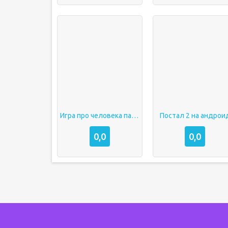
Игра про человека паука на android
Постал 2 на андрои
0,0
0,0