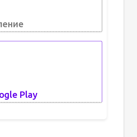
ление
ogle Play