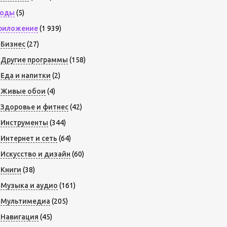
оды
(5)
риложение
(1 939)
Бизнес
(27)
Другие программы
(158)
Еда и напитки
(2)
Живые обои
(4)
Здоровье и фитнес
(42)
Инструменты
(344)
Интернет и сеть
(64)
Искусство и дизайн
(60)
Книги
(38)
Музыка и аудио
(161)
Мультимедиа
(205)
Навигация
(45)