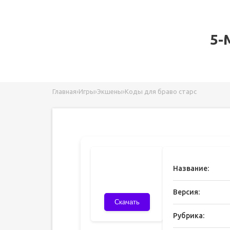
5-
Главная
›
Игры
›
Экшены
›
Коды для браво старс
Название:
Версия:
Скачать
Рубрика: