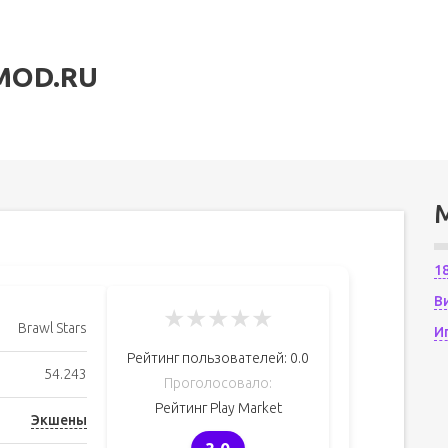
MOD.RU
1
В
★
★
★
★
★
Brawl Stars
И
Рейтинг пользователей:
0.0
54.243
Проголосовало:
Рейтинг Play Market
Экшены