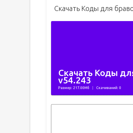
Скачать Коды для браво
Скачать Коды для
v54.243
Размер: 217.00Мб
Скачиваний: 0