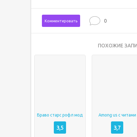
0
Комментировать
ПОХОЖИЕ ЗАПИ
Браво старс рофл мод
Among us с читами
3,5
3,7