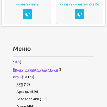
чикен ган читы
Читы на чикен ган v3.2.06
4,7
4,7
Меню
18
(9)
Видеоплееры и редакторы
(9)
Игры
(10 124)
RPG
(109)
Аркады
(649)
Головоломки
(336)
Гонки
(498)