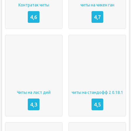
Контратак читы
читы на чикен ган
4,6
4,7
Читы на ласт дей
читы на стандофф 2 0.18.1
4,3
4,5