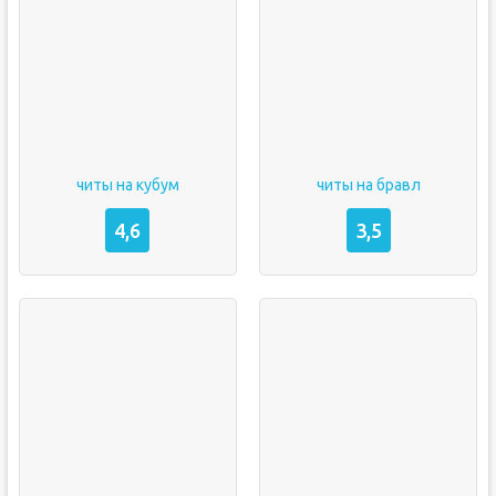
читы на кубум
читы на бравл
4,6
3,5