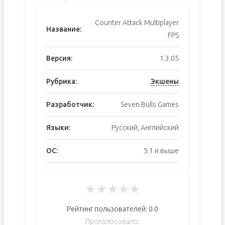
Counter Attack Multiplayer
Название:
FPS
Версия:
1.3.05
Рубрика:
Экшены
Разработчик:
Seven Bulls Games
Языки:
Русский, Английский
ОС:
5.1 и выше
★
★
★
★
★
Рейтинг пользователей:
0.0
Проголосовало: