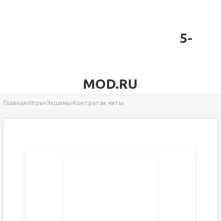
5-
MOD.RU
Главная
›
Игры
›
Экшены
›
Контратак читы