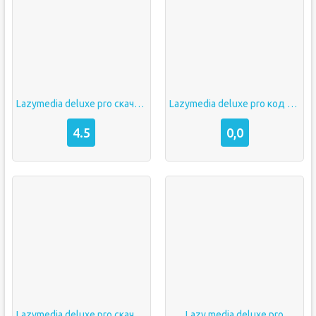
Lazymedia deluxe pro скачать
Lazymedia deluxe pro код активации бесплатно 2021
4.5
0,0
Lazymedia deluxe pro скачать на андроид бесплатно
Lazy media deluxe pro