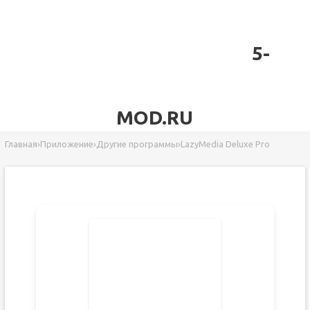
5-
MOD.RU
Главная
›
Приложение
›
Другие программы
›
LazyMedia Deluxe Pro