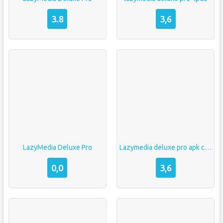
3.8
3,6
LazyMedia Deluxe Pro
Lazymedia deluxe pro apk скачать
0,0
3,6