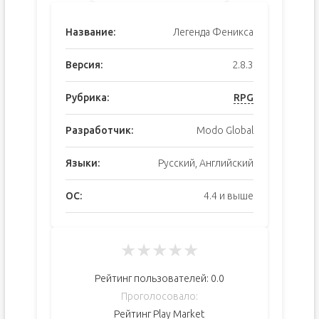
Название:
Легенда Феникса
Версия:
2.8.3
Рубрика:
RPG
Разработчик:
Modo Global
Языки:
Русский, Английский
ОС:
4.4 и выше
★
★
★
★
★
Рейтинг пользователей:
0.0
Проголосовало:
Рейтинг Play Market