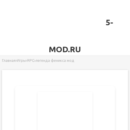
5-
MOD.RU
Главная
›
Игры
›
RPG
›
легенда феникса мод