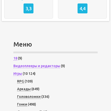
3,3
4,4
Меню
18
(9)
Видеоплееры и редакторы
(9)
Игры
(10 124)
RPG
(109)
Аркады
(649)
Головоломки
(336)
Гонки
(498)