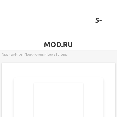
5-
MOD.RU
Главная
›
Игры
›
Приключения
›
Leo s fortune