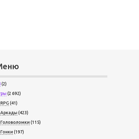
Меню
8
(2)
гры
(2 692)
RPG
(41)
Аркады
(423)
Головоломки
(115)
Гонки
(197)