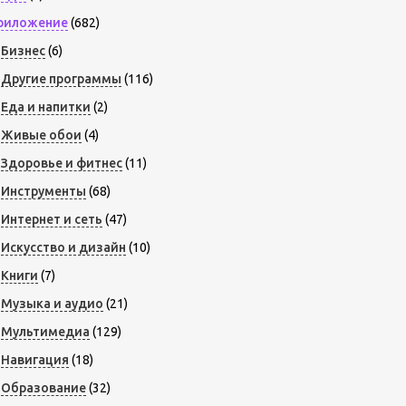
риложение
(682)
Бизнес
(6)
Другие программы
(116)
Еда и напитки
(2)
Живые обои
(4)
Здоровье и фитнес
(11)
Инструменты
(68)
Интернет и сеть
(47)
Искусство и дизайн
(10)
Книги
(7)
Музыка и аудио
(21)
Мультимедиа
(129)
Навигация
(18)
Образование
(32)