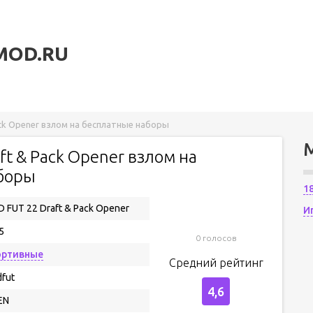
MOD.RU
ck Opener взлом на бесплатные наборы
ft & Pack Opener взлом на
боры
1
 FUT 22 Draft & Pack Opener
И
5
0 голосов
ортивные
Средний рейтинг
fut
4,6
EN