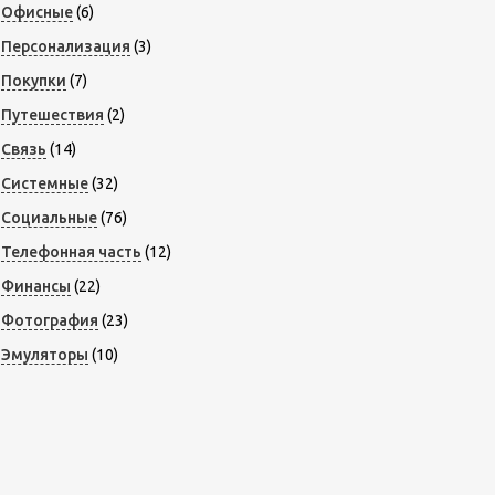
Офисные
(6)
Персонализация
(3)
Покупки
(7)
Путешествия
(2)
Связь
(14)
Системные
(32)
Социальные
(76)
Телефонная часть
(12)
Финансы
(22)
Фотография
(23)
Эмуляторы
(10)