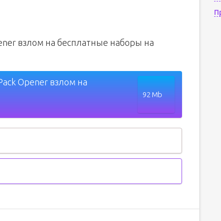
П
pener взлом на бесплатные наборы на
Pack Opener взлом на
92 Mb