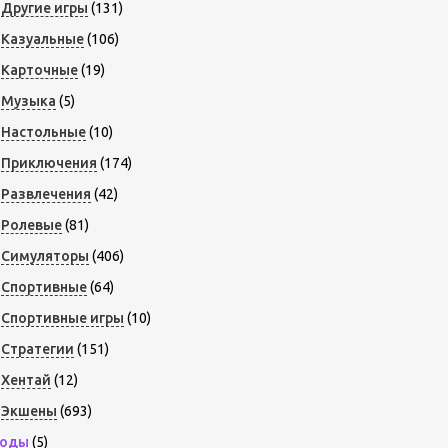
Другие игры
(131)
Казуальные
(106)
Карточные
(19)
Музыка
(5)
Настольные
(10)
Приключения
(174)
Развлечения
(42)
Ролевые
(81)
Симуляторы
(406)
Спортивные
(64)
Спортивные игры
(10)
Стратегии
(151)
Хентай
(12)
Экшены
(693)
оды
(5)