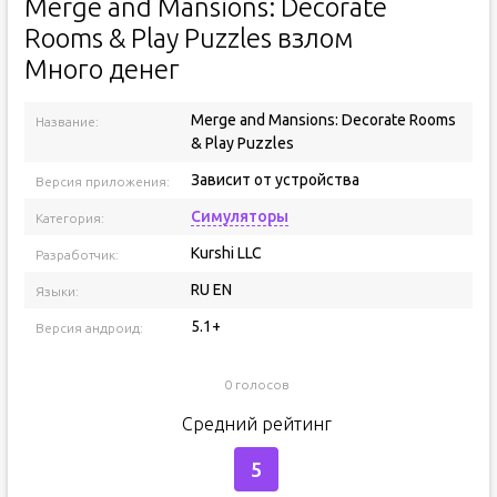
Merge and Mansions: Decorate
Rooms & Play Puzzles взлом
Много денег
Merge and Mansions: Decorate Rooms
Название:
& Play Puzzles
Зависит от устройства
Версия приложения:
Симуляторы
Категория:
Kurshi LLC
Разработчик:
RU EN
Языки:
5.1+
Версия андроид:
0 голосов
Средний рейтинг
5