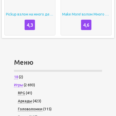
Pickup взлом на много денег
Make More! взлом Много денег
4,3
4,6
Меню
18
(2)
Игры
(2 693)
RPG
(41)
Аркады
(423)
Головоломки
(115)