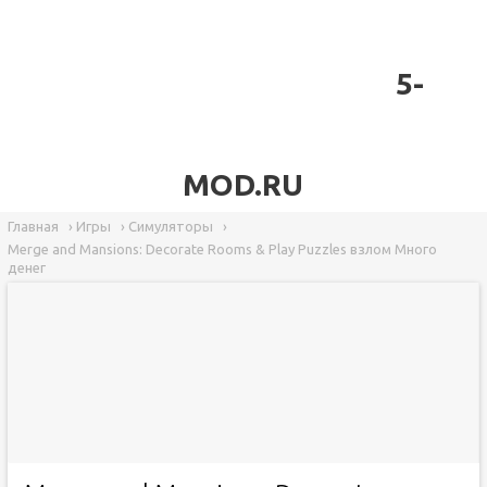
5-
MOD.RU
Главная
›
Игры
›
Симуляторы
›
Merge and Mansions: Decorate Rooms & Play Puzzles взлом Много
денег