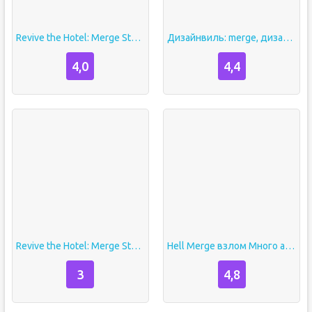
Revive the Hotel: Merge Story взлом много денег
Дизайнвиль: merge, дизайн домов, садов и интерьера взлом Много денег
4,0
4,4
Revive the Hotel: Merge Story [Много денег]
Hell Merge взлом Много алмазов
3
4,8