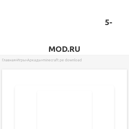
5-
MOD.RU
Главная
›
Игры
›
Аркады
›
minecraft pe download