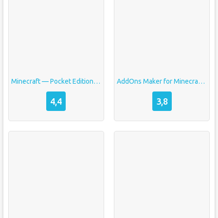
Minecraft — Pocket Edition (Майнкрафт)
AddOns Maker for Minecraft PE взлом
4,4
3,8