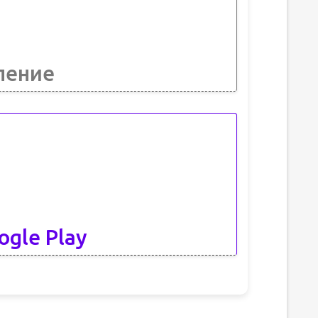
ление
ogle Play