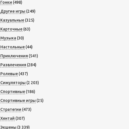
Гонки
(498)
Другие игры
(249)
Казуальные
(325)
Карточные
(63)
Музыка
(30)
Настольные
(44)
Приключения
(541)
Развлечения
(284)
Ролевые
(437)
Симуляторы
(2 203)
Спортивные
(186)
Спортивные игры
(25)
Стратегии
(473)
Хентай
(307)
Экшены
(3 339)