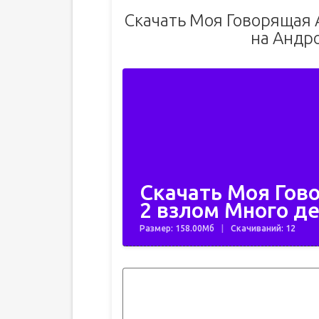
Скачать Моя Говорящая 
на Андр
Скачать Моя Гов
2 взлом Много де
Размер: 158.00Мб
Скачиваний: 12