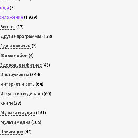
оды
(5)
риложение
(1 939)
Бизнес
(27)
Другие программы
(158)
Еда и напитки
(2)
Живые обои
(4)
Здоровье и фитнес
(42)
Инструменты
(344)
Интернет и сеть
(64)
Искусство и дизайн
(60)
Книги
(38)
Музыка и аудио
(161)
Мультимедиа
(205)
Навигация
(45)