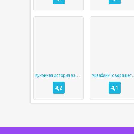
Кухонная история взлом Много денег без рекламы
Аквабайк Говорящего Тома 2
4,2
4,1