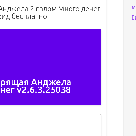
Анджела 2 взлом Много денег
М
оид бесплатно
П
орящая Анджела
нег v2.6.3.25038