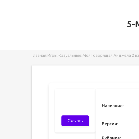
5-
Главная
›
Игры
›
Казуальные
›
Моя Говорящая Анджела 2 вз
Название:
Скачать
Версия:
Рубрика: