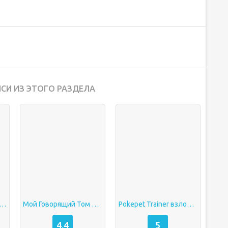
СИ ИЗ ЭТОГО РАЗДЕЛА
говорящая Анжела взлом
Мой Говорящий Том 2 взлом Много денег
Pokepet Trainer взлом Много денег
4,4
5