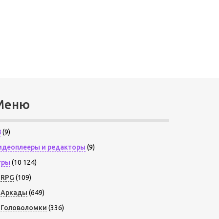
Меню
8
(9)
идеоплееры и редакторы
(9)
гры
(10 124)
RPG
(109)
Аркады
(649)
Головоломки
(336)