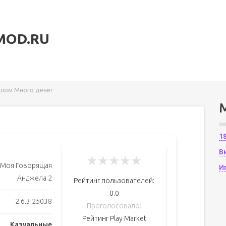
MOD.RU
лом Много денег
1
В
★
★
★
★
★
Моя Говорящая
И
Анджела 2
Рейтинг пользователей:
0.0
2.6.3.25038
Проголосовало:
Рейтинг Play Market
Казуальные