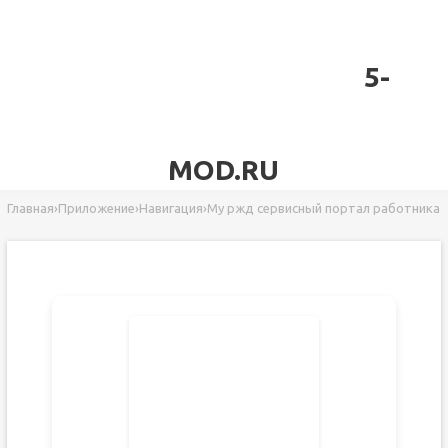
5-
MOD.RU
Главная
›
Приложение
›
Навигация
›
Му ржд сервисный портал работника