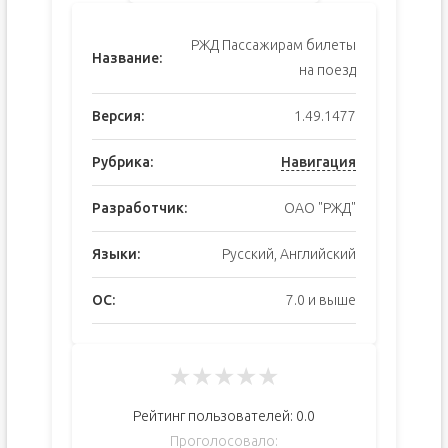
РЖД Пассажирам билеты
Название:
на поезд
Версия:
1.49.1477
Рубрика:
Навигация
Разработчик:
ОАО "РЖД"
Языки:
Русский, Английский
ОС:
7.0 и выше
★
★
★
★
★
Рейтинг пользователей:
0.0
Проголосовало: