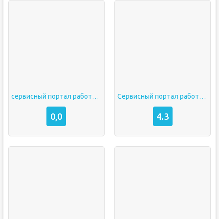
сервисный портал работника оао ржд скачать
Сервисный портал работника ржд скачать на андроид
0,0
4.3