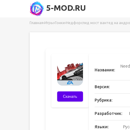
5-MOD.RU
Главная
›
Игры
›
Гонки
›
Недфорспид мост вантед на андр
Need
Название:
Версия:
Скачать
Рубрика:
Разработчик:
Языки:
Рус