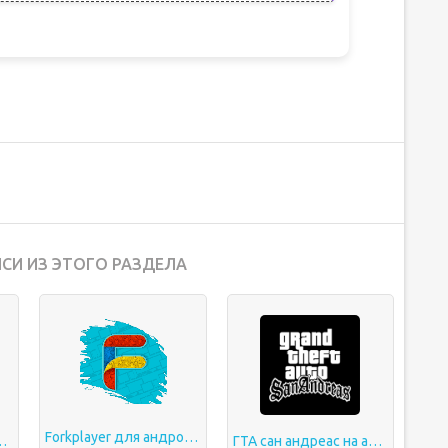
СИ ИЗ ЭТОГО РАЗДЕЛА
Forkplayer для андроид тв
 на андроид
ГТА сан андреас на андроид