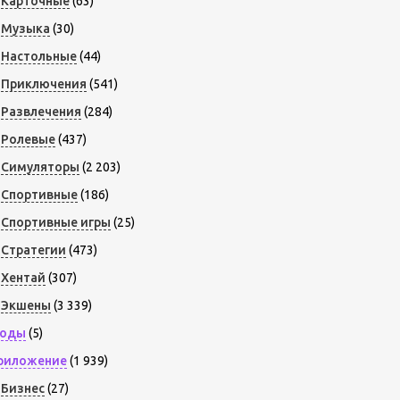
Карточные
(63)
Музыка
(30)
Настольные
(44)
Приключения
(541)
Развлечения
(284)
Ролевые
(437)
Симуляторы
(2 203)
Спортивные
(186)
Спортивные игры
(25)
Стратегии
(473)
Хентай
(307)
Экшены
(3 339)
оды
(5)
риложение
(1 939)
Бизнес
(27)