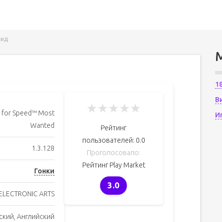
оид
1
В
★
★
★
★
★
 for Speed™ Most
И
Wanted
Рейтинг
пользователей:
0.0
1.3.128
Проголосовало:
Рейтинг Play Market
Гонки
3.0
ELECTRONIC ARTS
ский, Английский