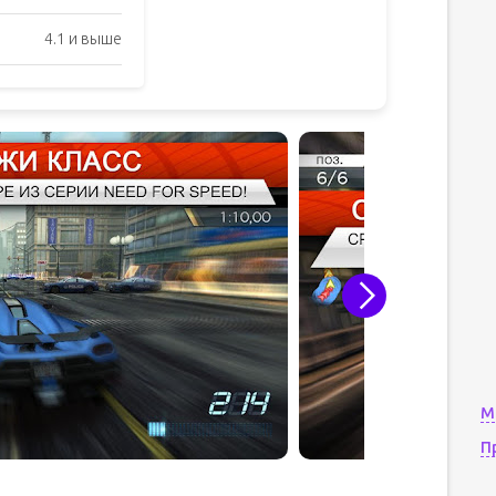
4.1 и выше
М
П