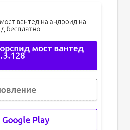
мост вантед на андроид на
д бесплатно
орспид мост вантед
.3.128
новление
 Google Play