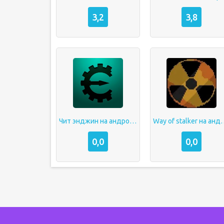
3,2
3,8
Чит энджин на андроид
Way of stalke
0,0
0,0