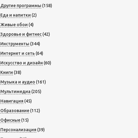
Другие программы
(158)
Еда и напитки
(2)
Живые обои
(4)
Здоровье и фитнес
(42)
Инструменты
(344)
Интернет и сеть
(64)
Искусство и дизайн
(60)
Книги
(38)
Музыка и аудио
(161)
Мультимедиа
(205)
Навигация
(45)
Образование
(112)
Офисные
(15)
Персонализация
(39)