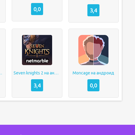
0,0
3,4
r на андроид
Seven knights 2 на андроид
Moncage на андроид
3,4
0,0