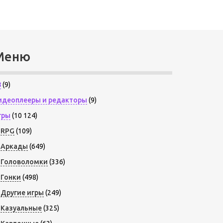
Меню
8
(9)
идеоплееры и редакторы
(9)
гры
(10 124)
RPG
(109)
Аркады
(649)
Головоломки
(336)
Гонки
(498)
Другие игры
(249)
Казуальные
(325)