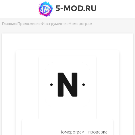
5-MOD.RU
Главная
›
Приложение
›
Инструменты
›
Номерограм
Номерограм – проверка