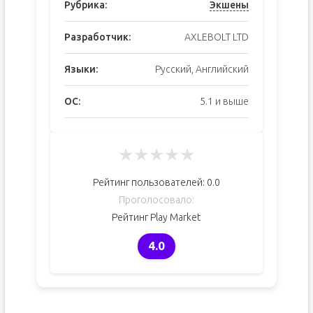
Рубрика:
Экшены
Разработчик:
AXLEBOLT LTD
Языки:
Русский, Английский
ОС:
5.1 и выше
★
★
★
★
★
Рейтинг пользователей:
0.0
Проголосовало:
Рейтинг Play Market
4.0