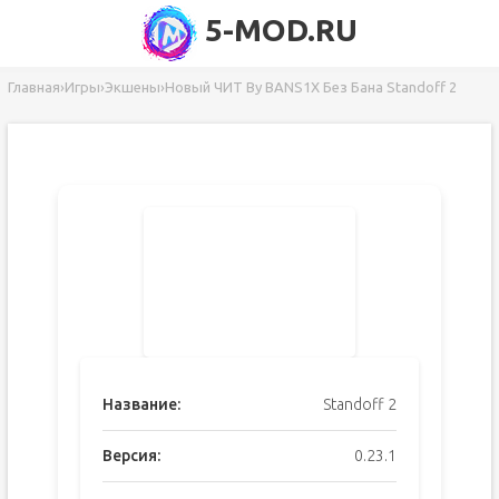
5-MOD.RU
Главная
›
Игры
›
Экшены
›
Новый ЧИТ By BANS1X Без Бана Standoff 2
Название:
Standoff 2
Версия:
0.23.1