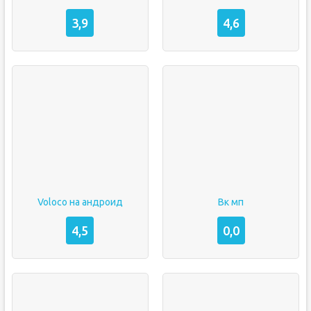
3,9
4,6
Voloco на андроид
Вк мп
4,5
0,0