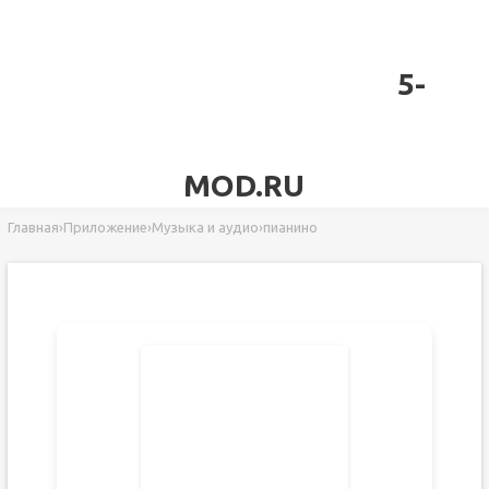
5-
MOD.RU
Главная
›
Приложение
›
Музыка и аудио
›
пианино