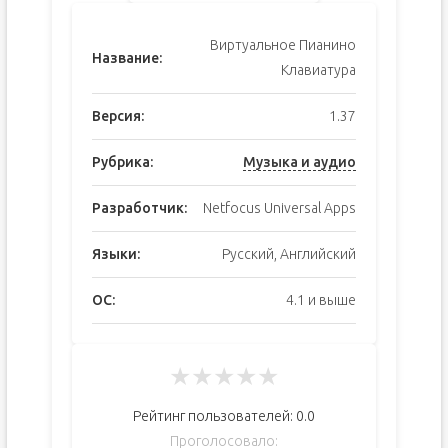
Виртуальное Пианино
Название:
Клавиатура
Версия:
1.37
Рубрика:
Музыка и аудио
Разработчик:
Netfocus Universal Apps
Языки:
Русский, Английский
ОС:
4.1 и выше
★
★
★
★
★
Рейтинг пользователей:
0.0
Проголосовало: