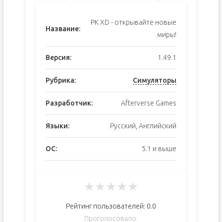
PK XD - открывайте новые
Название:
миры!
Версия:
1.49.1
Рубрика:
Симуляторы
Разработчик:
Afterverse Games
Языки:
Русский, Английский
ОС:
5.1 и выше
★
★
★
★
★
Рейтинг пользователей:
0.0
Проголосовало: