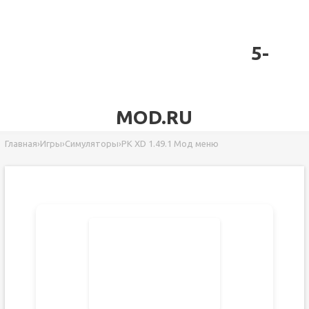
5-
MOD.RU
Главная
›
Игры
›
Симуляторы
›
PK XD 1.49.1 Мод меню