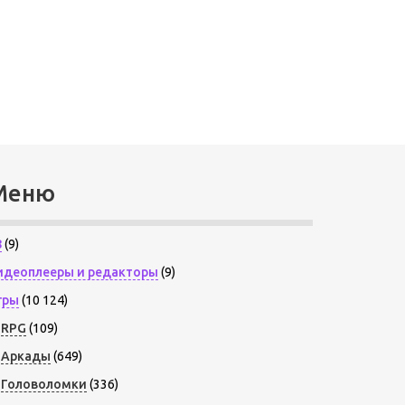
Меню
8
(9)
идеоплееры и редакторы
(9)
гры
(10 124)
RPG
(109)
Аркады
(649)
Головоломки
(336)