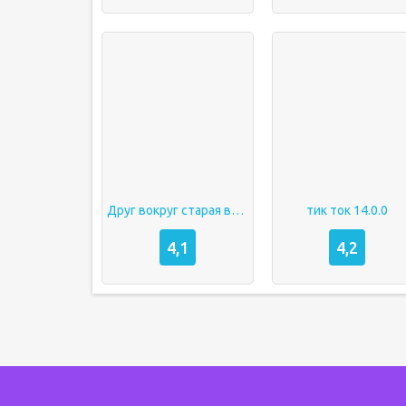
Друг вокруг старая версия
тик ток 14.0.0
4,1
4,2