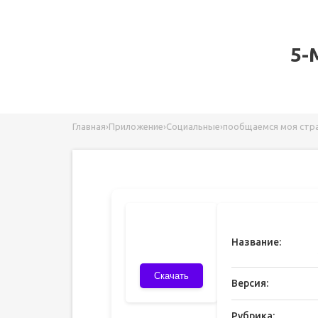
5-
Главная
›
Приложение
›
Социальные
›
пообщаемся моя стр
Название:
Скачать
Версия:
Рубрика: