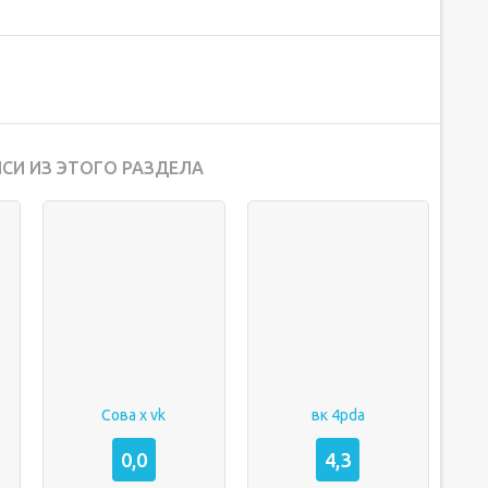
СИ ИЗ ЭТОГО РАЗДЕЛА
Сова x vk
вк 4pda
0,0
4,3