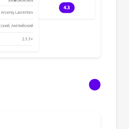
4.3
Arseniy Lavrentev
сский, Английский
2.3.3+