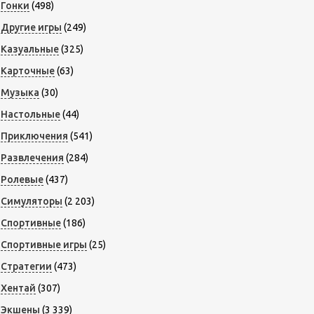
Гонки
(498)
Другие игры
(249)
Казуальные
(325)
Карточные
(63)
Музыка
(30)
Настольные
(44)
Приключения
(541)
Развлечения
(284)
Ролевые
(437)
Симуляторы
(2 203)
Спортивные
(186)
Спортивные игры
(25)
Стратегии
(473)
Хентай
(307)
Экшены
(3 339)