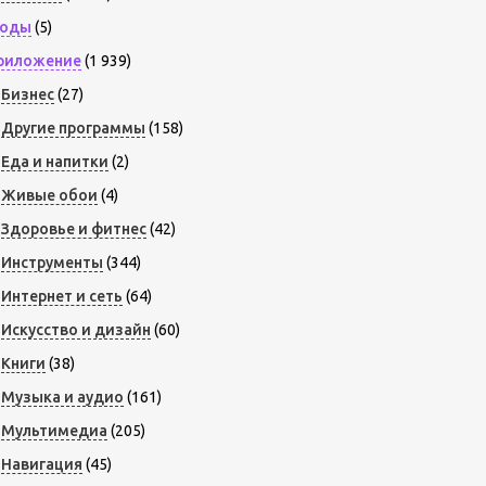
оды
(5)
риложение
(1 939)
Бизнес
(27)
Другие программы
(158)
Еда и напитки
(2)
Живые обои
(4)
Здоровье и фитнес
(42)
Инструменты
(344)
Интернет и сеть
(64)
Искусство и дизайн
(60)
Книги
(38)
Музыка и аудио
(161)
Мультимедиа
(205)
Навигация
(45)