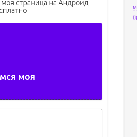
 моя страница на Андроид
М
сплатно
П
мся моя