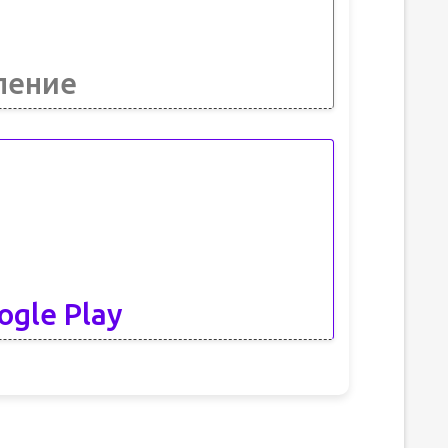
ление
ogle Play