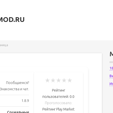
MOD.RU
аница
1
В
★
★
★
★
★
Пообщаемся?
И
Знакомства и чат.
Рейтинг
пользователей:
0.0
1.8.9
Проголосовало:
Рейтинг Play Market
Социальные