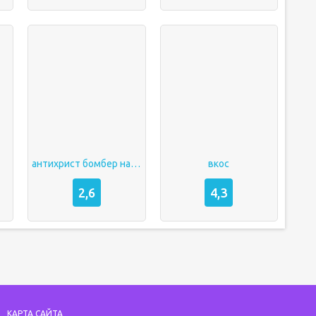
антихрист бомбер на андроид
вкос
2,6
4,3
КАРТА САЙТА