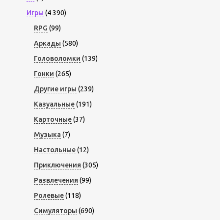
Игры
(4 390)
RPG
(99)
Аркады
(580)
Головоломки
(139)
Гонки
(265)
Другие игры
(239)
Казуальные
(191)
Карточные
(37)
Музыка
(7)
Настольные
(12)
Приключения
(305)
Развлечения
(99)
Ролевые
(118)
Симуляторы
(690)