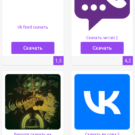
Vk feed скачать
Скачать чи гап 2
Скачать
Скачать
1,5
4,2
Биошок скачать на
Скачать вк сова 5