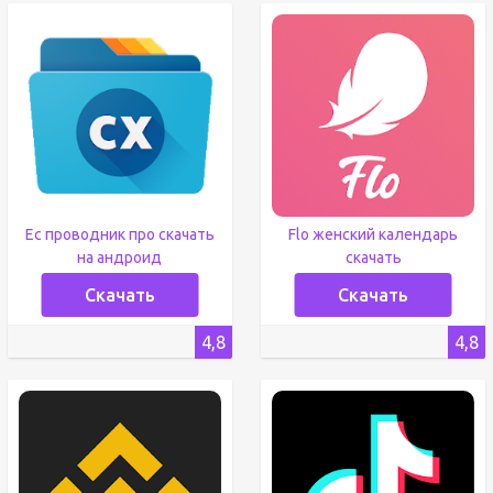
Ес проводник про скачать
Flo женский календарь
на андроид
скачать
Скачать
Скачать
4,8
4,8