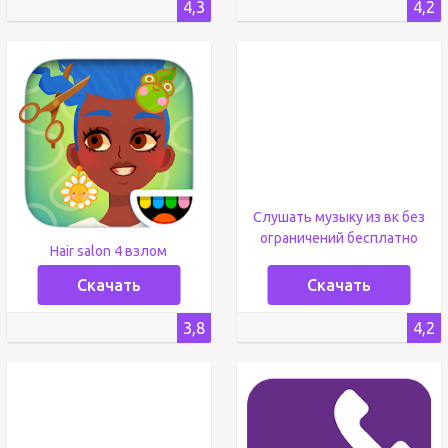
4,3
4,2
Слушать музыку из вк без
ограничений бесплатно
Hair salon 4 взлом
Скачать
Скачать
3,8
4,2