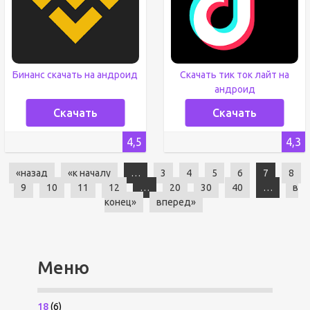
Бинанс скачать на андроид
Скачать тик ток лайт на
андроид
Скачать
Скачать
4,5
4,3
«назад
«к началу
…
3
4
5
6
7
8
9
10
11
12
…
20
30
40
…
в
конец»
вперед»
Меню
18
(6)