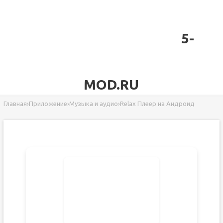
5-
MOD.RU
Главная
›
Приложение
›
Музыка и аудио
›
Relax Плеер на Андроид