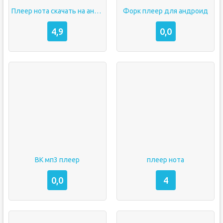
Плеер нота скачать на андроид
Форк плеер для андроид
4,9
0,0
ВК мп3 плеер
плеер нота
0,0
4