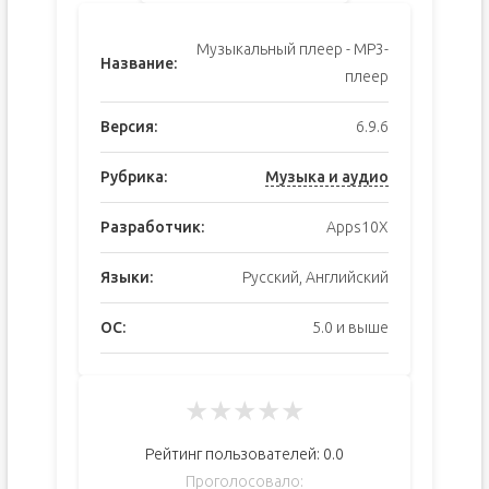
Музыкальный плеер - MP3-
Название:
плеер
Версия:
6.9.6
Рубрика:
Музыка и аудио
Разработчик:
Apps10X
Языки:
Русский, Английский
ОС:
5.0 и выше
★
★
★
★
★
Рейтинг пользователей:
0.0
Проголосовало: