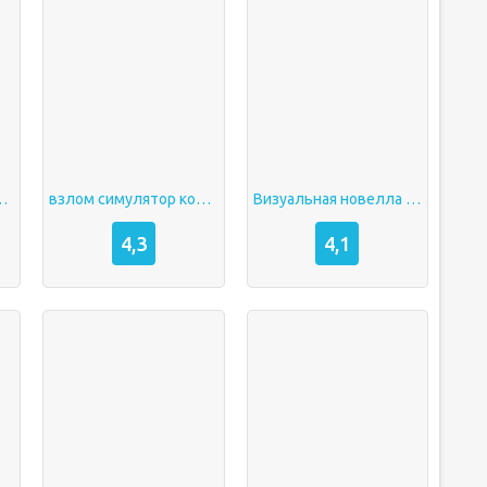
номании взлом
взлом симулятор козла
Визуальная новелла на андроид
4,3
4,1