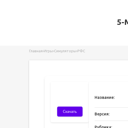
5-
Главная
›
Игры
›
Симуляторы
›
РФС
Название:
Скачать
Версия:
Рубрика: