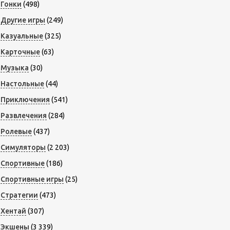
Гонки
(498)
Другие игры
(249)
Казуальные
(325)
Карточные
(63)
Музыка
(30)
Настольные
(44)
Приключения
(541)
Развлечения
(284)
Ролевые
(437)
Симуляторы
(2 203)
Спортивные
(186)
Спортивные игры
(25)
Стратегии
(473)
Хентай
(307)
Экшены
(3 339)