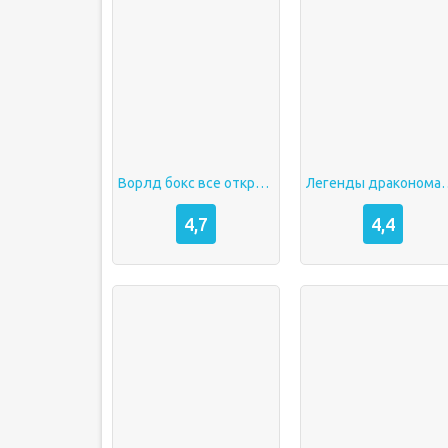
Ворлд бокс все открыто
Легенды драко
4,7
4,4