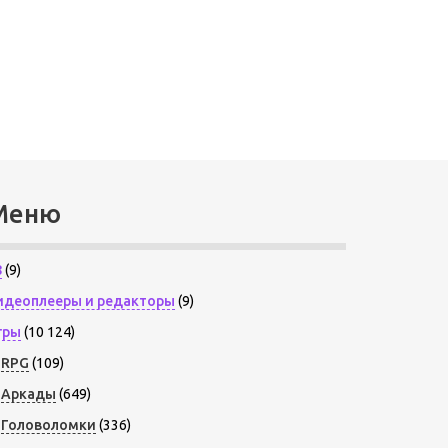
Меню
8
(9)
идеоплееры и редакторы
(9)
гры
(10 124)
RPG
(109)
Аркады
(649)
Головоломки
(336)