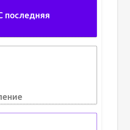
С последняя
ление