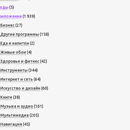
оды
(5)
риложение
(1 939)
Бизнес
(27)
Другие программы
(158)
Еда и напитки
(2)
Живые обои
(4)
Здоровье и фитнес
(42)
Инструменты
(344)
Интернет и сеть
(64)
Искусство и дизайн
(60)
Книги
(38)
Музыка и аудио
(161)
Мультимедиа
(205)
Навигация
(45)