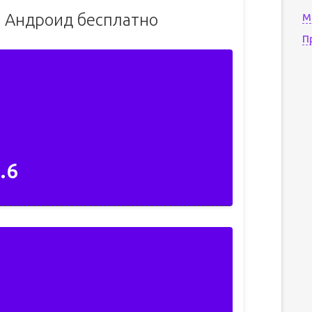
а Андроид бесплатно
М
П
.6