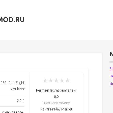
MOD.RU
1
В
★
★
★
★
★
RFS - Real Flight
И
Simulator
Рейтинг пользователей:
0.0
2.2.6
Проголосовало:
Рейтинг Play Market
Симуляторы