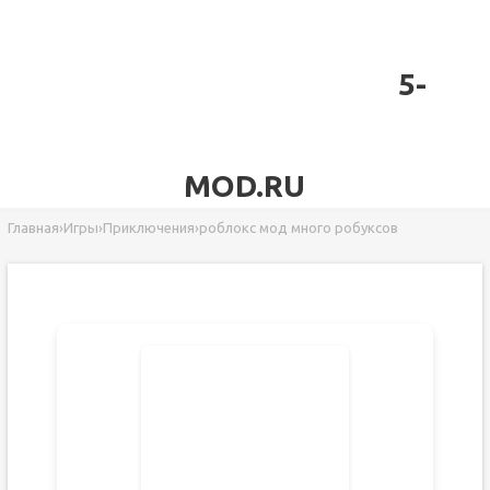
5-
MOD.RU
Главная
›
Игры
›
Приключения
›
роблокс мод много робуксов