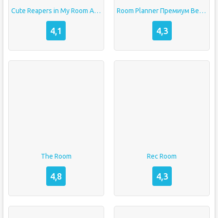
Cute Reapers in My Room APK МОД (Полная Версия)
Room Planner Премиум Версия Взлом
4,1
4,3
The Room
Rec Room
4,8
4,3