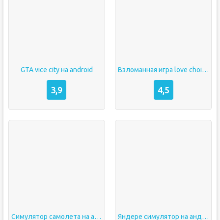
GTA vice city на android
Взломанная игра love choice
3,9
4,5
Симулятор самолета на андроид
Яндере симулятор на андроид