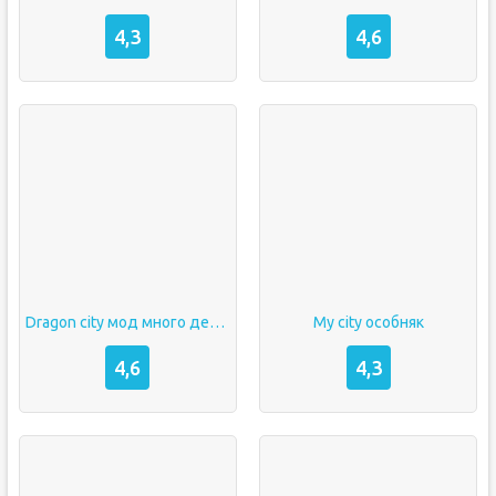
4,3
4,6
Dragon city мод много денег и алмазов последняя версия 2021
My city особняк
4,6
4,3