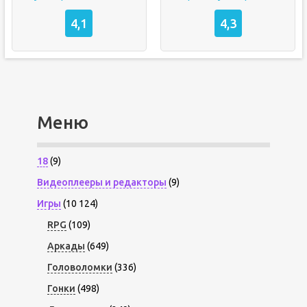
4,1
4,3
Меню
18
(9)
Видеоплееры и редакторы
(9)
Игры
(10 124)
RPG
(109)
Аркады
(649)
Головоломки
(336)
Гонки
(498)