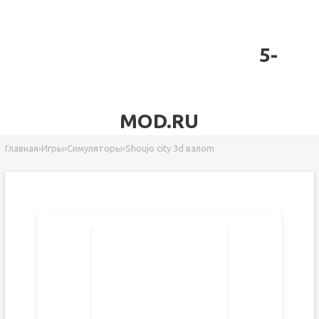
5-
MOD.RU
Главная
›
Игры
›
Симуляторы
›
Shoujo city 3d взлоm