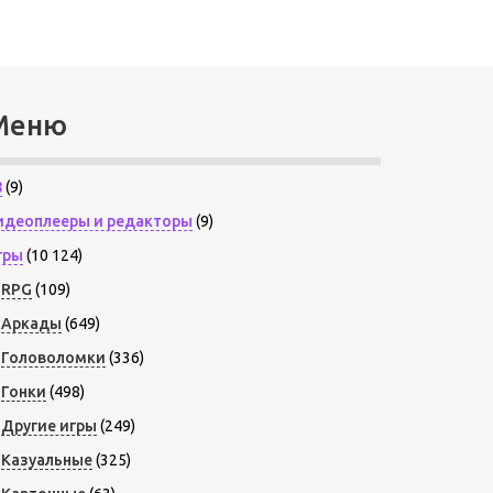
Меню
8
(9)
идеоплееры и редакторы
(9)
гры
(10 124)
RPG
(109)
Аркады
(649)
Головоломки
(336)
Гонки
(498)
Другие игры
(249)
Казуальные
(325)