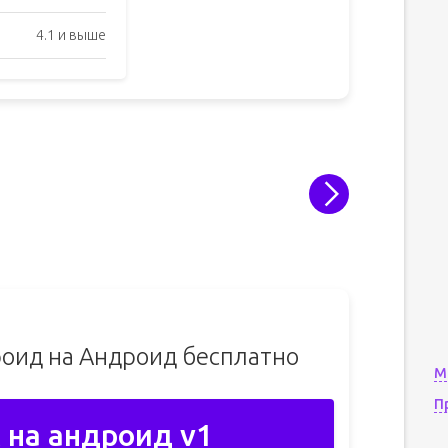
4.1 и выше
роид на Андроид бесплатно
М
П
 на андроид v1