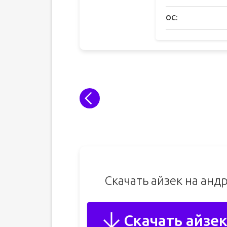
ОС:
Скачать айзек на анд
Скачать айзек