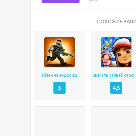
ПОХОЖИЕ ЗАПИ
айзек на андроид
скача
5
4,5