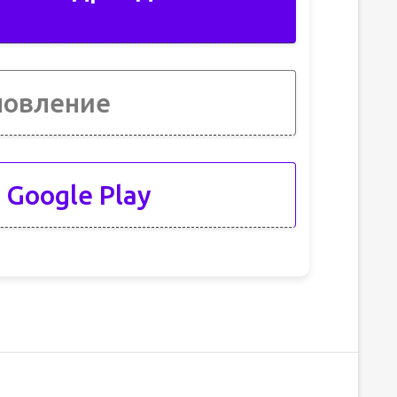
новление
 Google Play