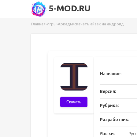
5-MOD.RU
Главная
›
Игры
›
Аркады
›
скачать айзек на андроид
Название:
Версия:
Скачать
Рубрика:
Разработчик:
Языки:
Рус