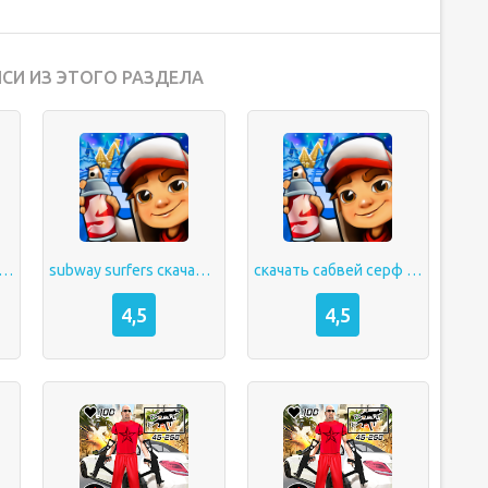
СИ ИЗ ЭТОГО РАЗДЕЛА
ть сабвей серф на андроид
subway surfers скачать в злом на андроид
скачать сабвей серф на андроид последняя версия
4,5
4,5