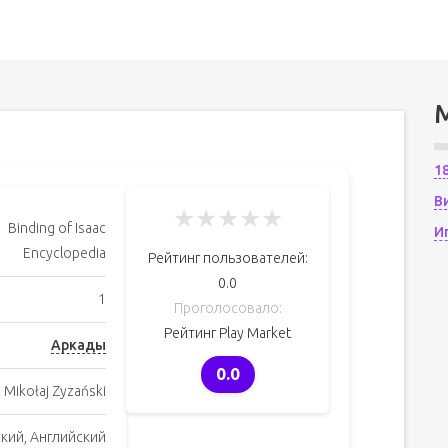
1
В
★
★
★
★
★
Binding of Isaac
И
Encyclopedia
Рейтинг пользователей:
0.0
1
Проголосовало:
Рейтинг Play Market
Аркады
0.0
Mikołaj Zyzański
ский, Английский