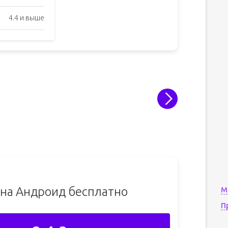
4.4 и выше
 на Андроид бесплатно
М
П