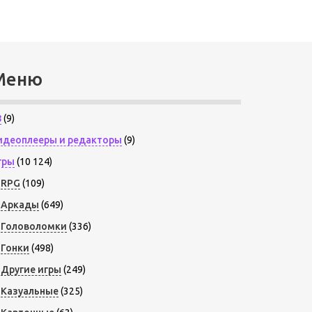
Меню
8
(9)
идеоплееры и редакторы
(9)
гры
(10 124)
RPG
(109)
Аркады
(649)
Головоломки
(336)
Гонки
(498)
Другие игры
(249)
Казуальные
(325)