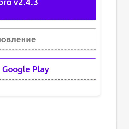
pro v2.4.3
новление
 Google Play