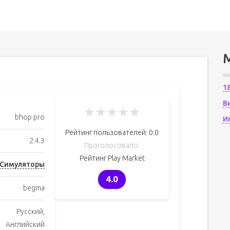
1
В
★
★
★
★
★
bhop pro
И
Рейтинг пользователей:
0.0
2.4.3
Проголосовало:
Рейтинг Play Market
Симуляторы
4.0
begma
Русский,
Английский