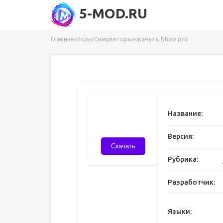
5-MOD.RU
Главная
›
Игры
›
Симуляторы
›
скачать bhop pro
Название:
Версия:
Скачать
Рубрика:
Разработчик:
Языки: