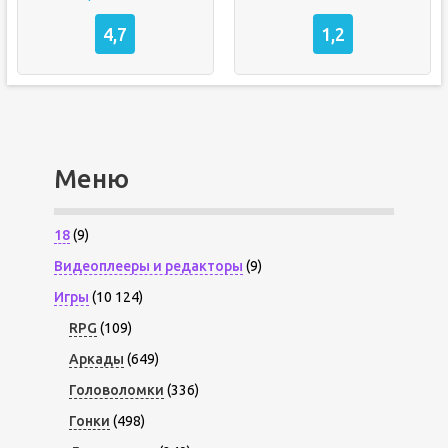
4,7
1,2
Меню
18
(9)
Видеоплееры и редакторы
(9)
Игры
(10 124)
RPG
(109)
Аркады
(649)
Головоломки
(336)
Гонки
(498)