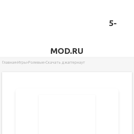
5-
MOD.RU
Главная
›
Игры
›
Ролевые
›
Скачать джаггернаут