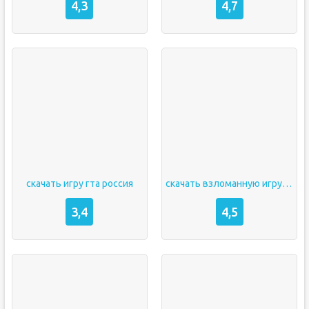
4,3
4,7
скачать игру гта россия
скачать взломанную игру сабвей
3,4
4,5