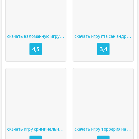
скачать взломанную игру subway
скачать игру гта сан андреас россия
4,5
3,4
скачать игру криминальная россия
скачать игру террария на андроид