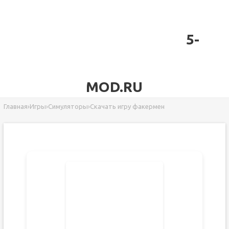
5-
MOD.RU
Главная
›
Игры
›
Симуляторы
›
Скачать игру факермен