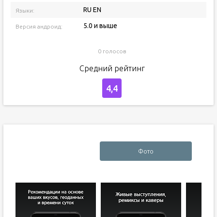
RU EN
Языки:
5.0 и выше
Версия андроид:
0 голосов
Средний рейтинг
4,4
Фото