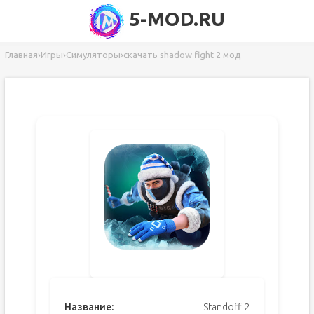
5-MOD.RU
Главная
›
Игры
›
Симуляторы
›
скачать shadow fight 2 мод
Название:
Standoff 2