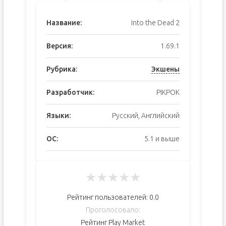
Название:
Into the Dead 2
Версия:
1.69.1
Рубрика:
Экшены
Разработчик:
PIKPOK
Языки:
Русский, Английский
ОС:
5.1 и выше
★
★
★
★
★
Рейтинг пользователей:
0.0
Проголосовало:
Рейтинг Play Market