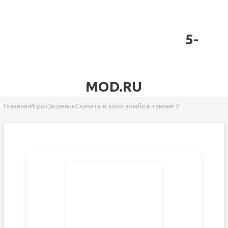
5-
MOD.RU
Главная
›
Игры
›
Экшены
›
Скачать в злом зомби в тумане 2