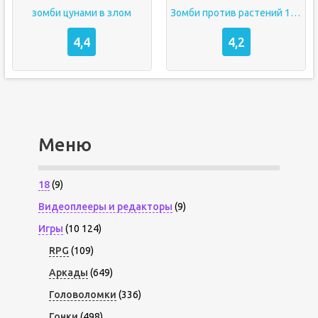
зомби цунами в злом
Зомби против растений 1 в злом
4,4
4,2
Меню
18
(9)
Видеоплееры и редакторы
(9)
Игры
(10 124)
RPG
(109)
Аркады
(649)
Головоломки
(336)
Гонки
(498)