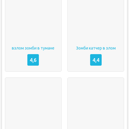
взлом зомби в тумане
Зомби катчер в злом
4,6
4,4