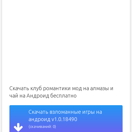
Скачать клуб романтики мод на алмазы и
чай на Андроид бесплатно
Скачать взломанные игры на
андроид v1.0.18490
(скачиваний: 0)