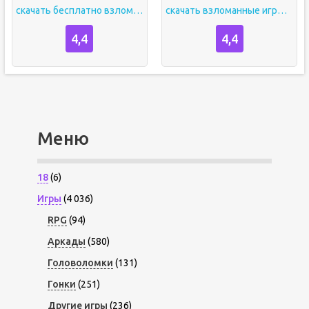
скачать бесплатно взломанные игры
скачать взломанные игры на телефон
4,4
4,4
Меню
18
(6)
Игры
(4 036)
RPG
(94)
Аркады
(580)
Головоломки
(131)
Гонки
(251)
Другие игры
(236)