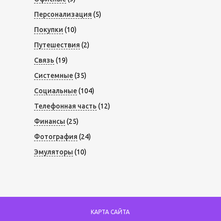
Персонализация
(5)
Покупки
(10)
Путешествия
(2)
Связь
(19)
Системные
(35)
Социальные
(104)
Телефонная часть
(12)
Финансы
(25)
Фотография
(24)
Эмуляторы
(10)
КАРТА САЙТА