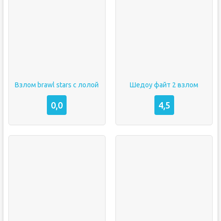
Взлом brawl stars с лолой
Шедоу файт 2 взлом
0,0
4,5