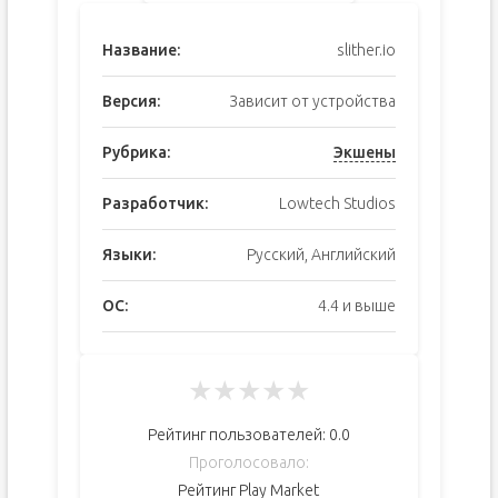
Название:
slither.io
Версия:
Зависит от устройства
Рубрика:
Экшены
Разработчик:
Lowtech Studios
Языки:
Русский, Английский
ОС:
4.4 и выше
★
★
★
★
★
Рейтинг пользователей:
0.0
Проголосовало:
Рейтинг Play Market