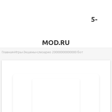
5-
MOD.RU
Главная
›
Игры
›
Экшены
›
слизарио 20000000000000 бот