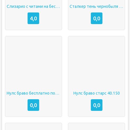
Слизарио с читами на бессмертие
Сталкер тень чернобыля на андроид бесплатно
4,0
0,0
Нулс браво бесплатно последняя версия
Нулс браво старс 40.150
0,0
0,0