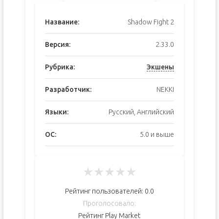
Название:
Shadow Fight 2
Версия:
2.33.0
Рубрика:
Экшены
Разработчик:
NEKKI
Языки:
Русский, Английский
ОС:
5.0 и выше
★
★
★
★
★
Рейтинг пользователей:
0.0
Проголосовало:
Рейтинг Play Market