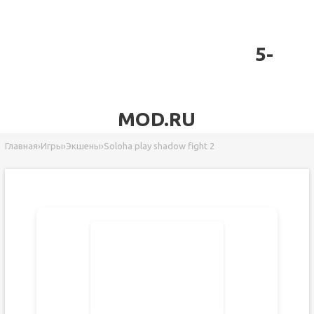
5-
MOD.RU
Главная
›
Игры
›
Экшены
›
Soloha play shadow fight 2