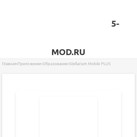
5-
MOD.RU
Главная
›
Приложение
›
Образование
›
Stellarium Mobile PLUS