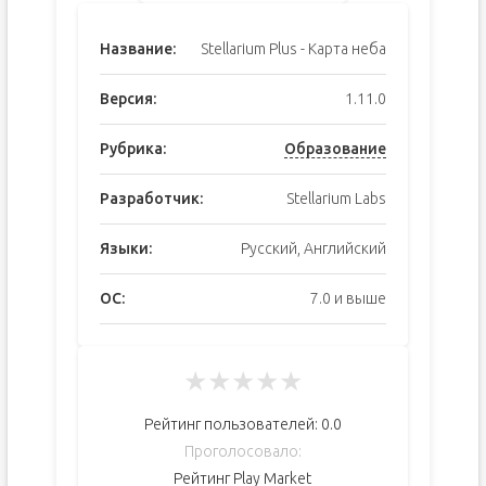
Название:
Stellarium Plus - Карта неба
Версия:
1.11.0
Рубрика:
Образование
Разработчик:
Stellarium Labs
Языки:
Русский, Английский
ОС:
7.0 и выше
★
★
★
★
★
Рейтинг пользователей:
0.0
Проголосовало:
Рейтинг Play Market