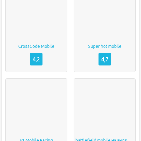
CrossCode Mobile
Super hot mobile
4,2
4,7
F1 Mobile Racing
battlefield mobile на андроид