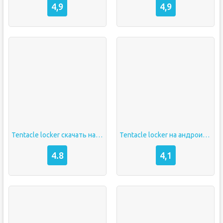
4,9
4,9
Tentacle locker скачать на андроид
Tentacle locker на андроид без цензуры скачать
4.8
4,1