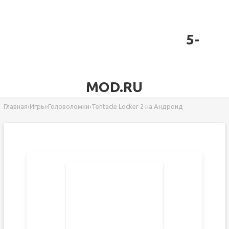
5-
MOD.RU
Главная
›
Игры
›
Головоломки
›
Tentacle Locker 2 на Андроид