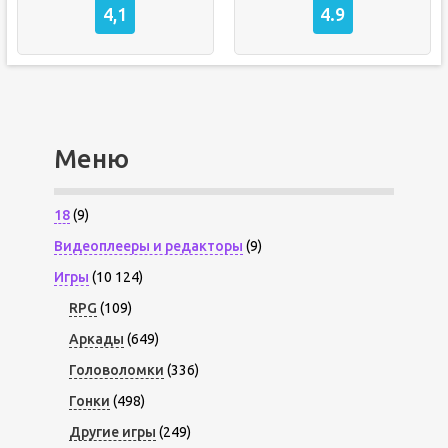
4,1
4.9
Меню
18
(9)
Видеоплееры и редакторы
(9)
Игры
(10 124)
RPG
(109)
Аркады
(649)
Головоломки
(336)
Гонки
(498)
Другие игры
(249)