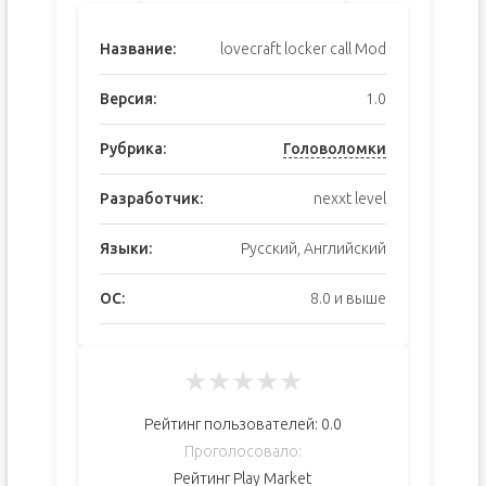
Название:
lovecraft locker call Mod
Версия:
1.0
Рубрика:
Головоломки
Разработчик:
nexxt level
Языки:
Русский, Английский
ОС:
8.0 и выше
★
★
★
★
★
Рейтинг пользователей:
0.0
Проголосовало:
Рейтинг Play Market