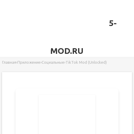
5-
MOD.RU
Главная
›
Приложение
›
Социальные
›
TikTok Mod (Unlocked)