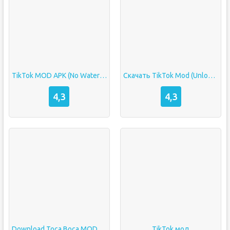
TikTok MOD APK (No Watermark / All-Region Unlocked)
Скачать TikTok Mod (Unlocked) на андроид бесплатно
4,3
4,3
Download Toca Boca MOD APK v1.66 (All Unlocked, Building Unlocked)
TikTok мод