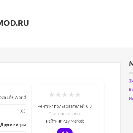
MOD.RU
1
В
★
★
★
★
★
oca Life World
И
Рейтинг пользователей:
0.0
1.83
Проголосовало:
Рейтинг Play Market
Другие игры