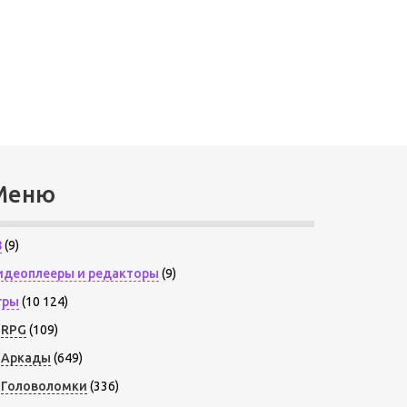
Меню
8
(9)
идеоплееры и редакторы
(9)
гры
(10 124)
RPG
(109)
Аркады
(649)
Головоломки
(336)