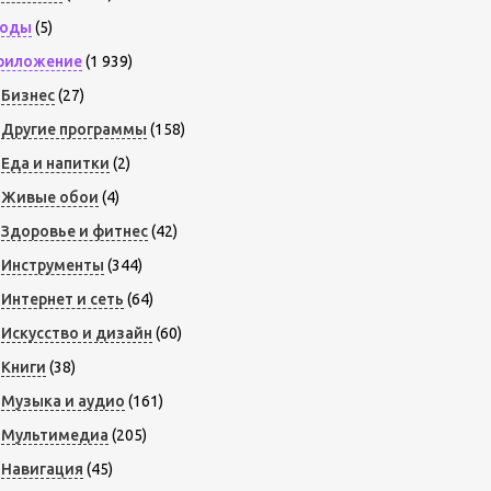
оды
(5)
риложение
(1 939)
Бизнес
(27)
Другие программы
(158)
Еда и напитки
(2)
Живые обои
(4)
Здоровье и фитнес
(42)
Инструменты
(344)
Интернет и сеть
(64)
Искусство и дизайн
(60)
Книги
(38)
Музыка и аудио
(161)
Мультимедиа
(205)
Навигация
(45)