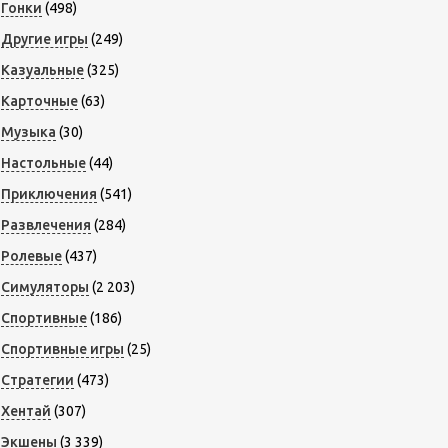
Гонки
(498)
Другие игры
(249)
Казуальные
(325)
Карточные
(63)
Музыка
(30)
Настольные
(44)
Приключения
(541)
Развлечения
(284)
Ролевые
(437)
Симуляторы
(2 203)
Спортивные
(186)
Спортивные игры
(25)
Стратегии
(473)
Хентай
(307)
Экшены
(3 339)