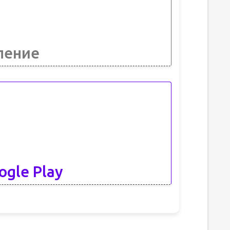
ление
ogle Play