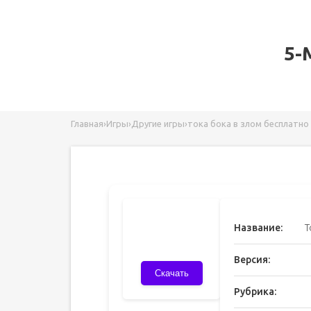
5-
Главная
›
Игры
›
Другие игры
›
тока бока в злом бесплатно
Название:
T
Версия:
Скачать
Рубрика: