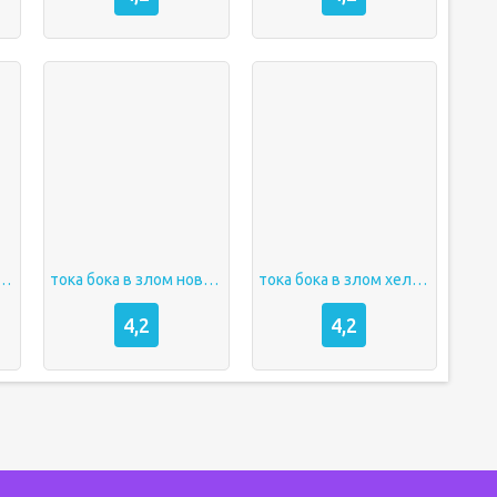
тока бока ворлд
тока бока в злом новая версия
тока бока в злом хеллоу китти
4,2
4,2