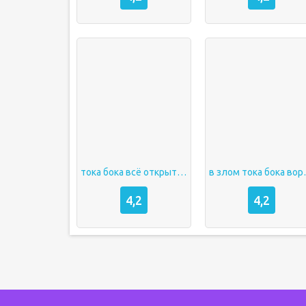
тока бока всё открыто в злом
в злом 
4,2
4,2