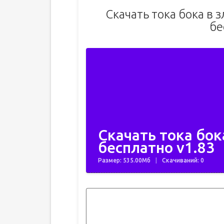
Скачать тока бока в 
бе
Скачать тока бок
бесплатно v1.83
Размер: 535.00Мб
Скачиваний: 0