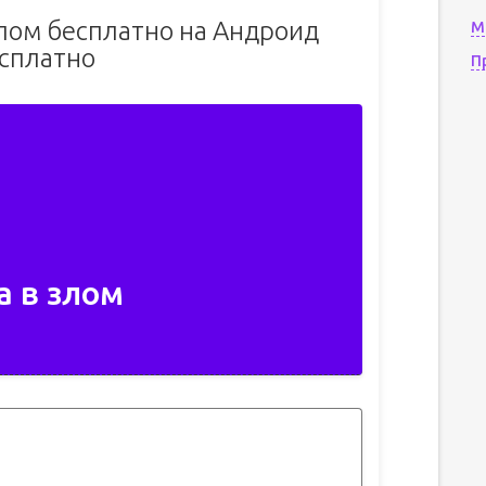
злом бесплатно на Андроид
М
сплатно
П
а в злом