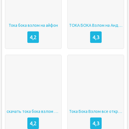
Тока бока взлом на айфон
ТОКА БОКА Взлом на Андроид Скачать МОД Все Открыто на Русском
4,2
4,3
скачать тока бока взлом все открыто
Тока Бока Взлом все открыто
4,2
4,3