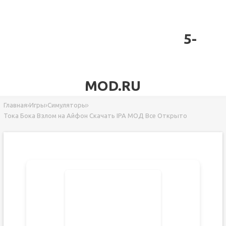
5-
MOD.RU
Главная
›
Игры
›
Симуляторы
›
Тока Бока Взлом на Айфон Скачать IPA МОД Все Открыто