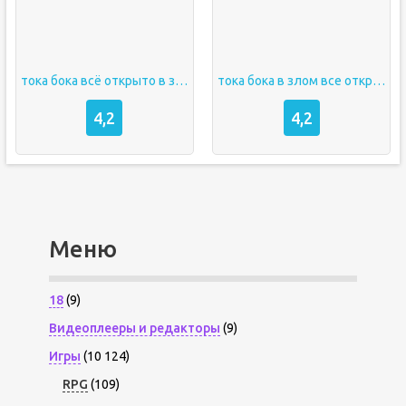
тока бока всё открыто в злом
тока бока в злом все открыто
4,2
4,2
Меню
18
(9)
Видеоплееры и редакторы
(9)
Игры
(10 124)
RPG
(109)