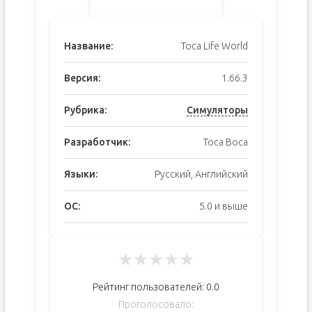
Название:
Toca Life World
Версия:
1.66.3
Рубрика:
Симуляторы
Разработчик:
Toca Boca
Языки:
Русский, Английский
ОС:
5.0 и выше
★
★
★
★
★
Рейтинг пользователей:
0.0
Проголосовало: