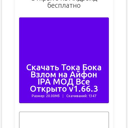
бесплатно
Скачать Тока Бока
Взлом на Айфон
IPA МОД Все
Открыто v1.66.3
Размер: 20.00Мб
Скачиваний: 1347