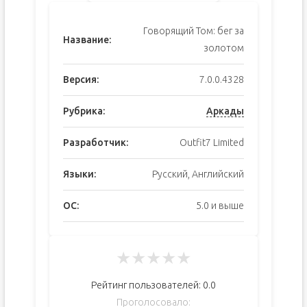
Говорящий Том: бег за
Название:
золотом
Версия:
7.0.0.4328
Рубрика:
Аркады
Разработчик:
Outfit7 Limited
Языки:
Русский, Английский
ОС:
5.0 и выше
★
★
★
★
★
Рейтинг пользователей:
0.0
Проголосовало: