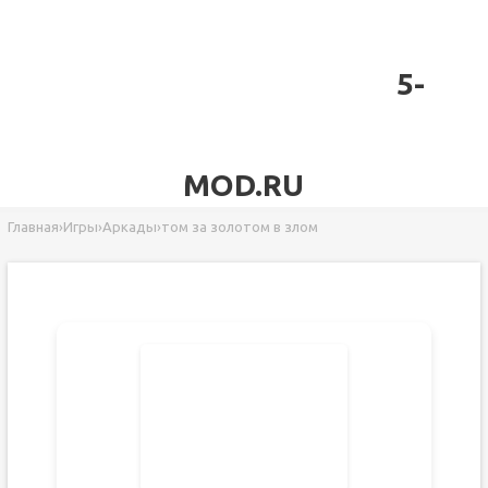
5-
MOD.RU
Главная
›
Игры
›
Аркады
›
том за золотом в злом