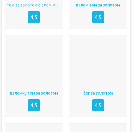
том за золотом в злом много денег и бомбочек и алмазов на андроид бесплатно
взлом том за золотом
4,5
4,5
взломку том за золотом
бег за золотом
4,5
4,5