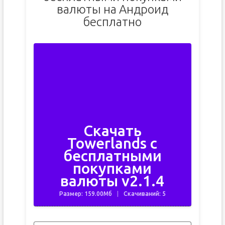
валюты на Андроид
бесплатно
Скачать
Towerlands с
бесплатными
покупками
валюты v2.1.4
Размер: 159.00Мб
Скачиваний: 5