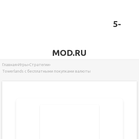
5-
MOD.RU
Главная
›
Игры
›
Стратегии
›
Towerlands с бесплатными покупками валюты