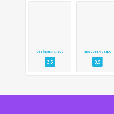
беа бравл старс
ава бравл старс
3,5
3,5