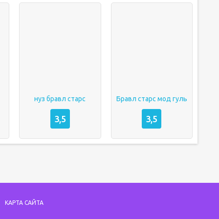
нуз бравл старс
Бравл старс мод гуль
3,5
3,5
КАРТА САЙТА