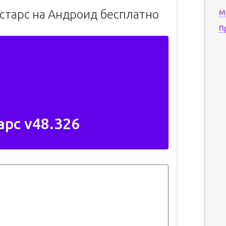
 старс на Андроид бесплатно
М
П
арс v48.326