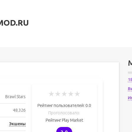
MOD.RU
1
В
★
★
★
★
★
Brawl Stars
И
Рейтинг пользователей:
0.0
48.326
Проголосовало:
Рейтинг Play Market
Экшены