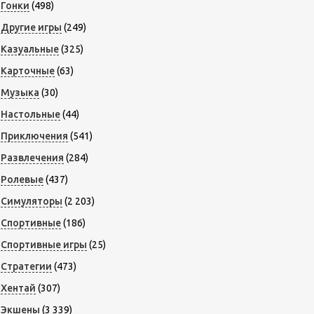
Гонки
(498)
Другие игры
(249)
Казуальные
(325)
Карточные
(63)
Музыка
(30)
Настольные
(44)
Приключения
(541)
Развлечения
(284)
Ролевые
(437)
Симуляторы
(2 203)
Спортивные
(186)
Спортивные игры
(25)
Стратегии
(473)
Хентай
(307)
Экшены
(3 339)