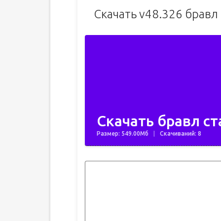
Скачать v48.326 бравл
Скачать бравл ст
Размер: 549.00Мб
Скачиваний: 8