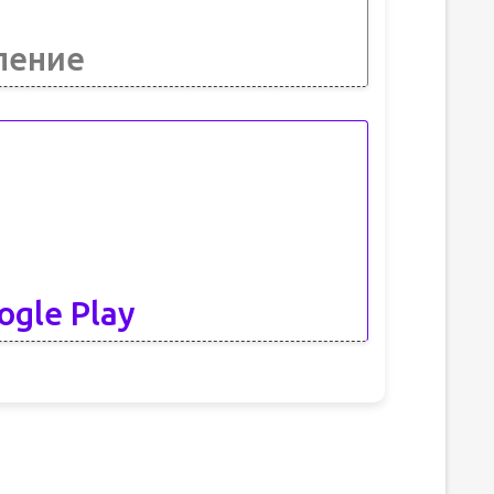
ление
ogle Play