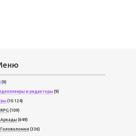
Меню
8
(9)
идеоплееры и редакторы
(9)
гры
(10 124)
RPG
(109)
Аркады
(649)
Головоломки
(336)