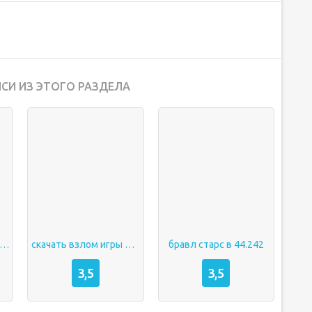
СИ ИЗ ЭТОГО РАЗДЕЛА
ачать взлом бравл старс
скачать взлом игры бравл старс
бравл старс в 44.242
3,5
3,5