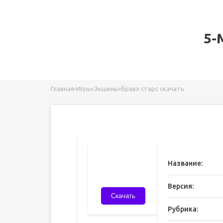
5-
Главная
›
Игры
›
Экшены
›
бравл старс скачать
Название:
Версия:
Скачать
Рубрика: