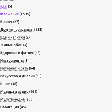
оды
(5)
риложение
(1 939)
Бизнес
(27)
Другие программы
(158)
Еда и напитки
(2)
Живые обои
(4)
Здоровье и фитнес
(42)
Инструменты
(344)
Интернет и сеть
(64)
Искусство и дизайн
(60)
Книги
(38)
Музыка и аудио
(161)
Мультимедиа
(205)
Навигация
(45)