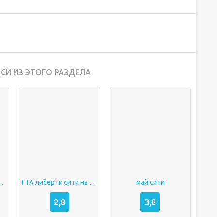
СИ ИЗ ЭТОГО РАЗДЕЛА
 на андроид
ГТА либерти сити на андроид
май сити
2,8
3,8