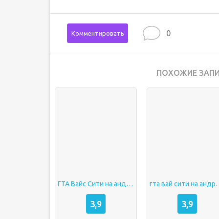
0
Комментировать
ПОХОЖИЕ ЗАПИ
ГТА Вайс Сити на андроид
гта вай сити
3,9
3,9