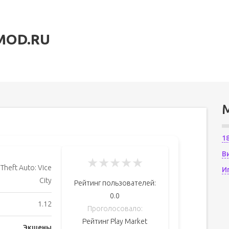
MOD.RU
1
В
★
★
★
★
★
Theft Auto: Vice
И
City
Рейтинг пользователей:
0.0
1.12
Проголосовало:
Рейтинг Play Market
Экшены