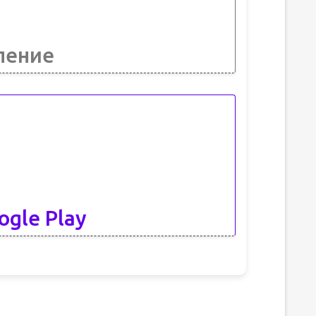
ление
ogle Play