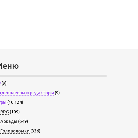
Меню
8
(9)
идеоплееры и редакторы
(9)
гры
(10 124)
RPG
(109)
Аркады
(649)
Головоломки
(336)