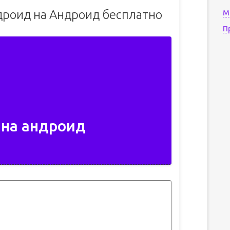
ндроид на Андроид бесплатно
М
П
 на андроид