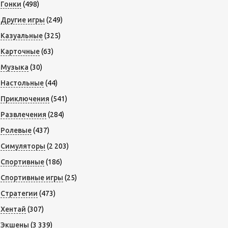
Гонки
(498)
Другие игры
(249)
Казуальные
(325)
Карточные
(63)
Музыка
(30)
Настольные
(44)
Приключения
(541)
Развлечения
(284)
Ролевые
(437)
Симуляторы
(2 203)
Спортивные
(186)
Спортивные игры
(25)
Стратегии
(473)
Хентай
(307)
Экшены
(3 339)