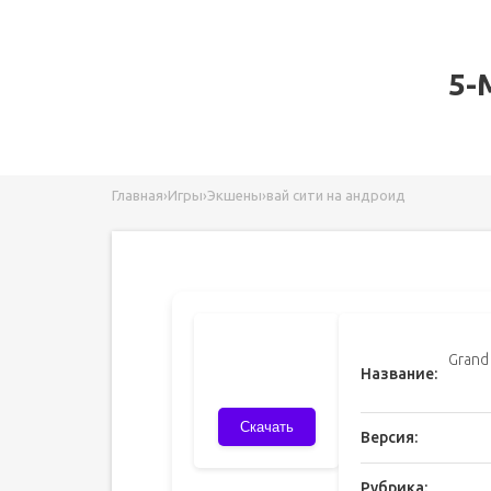
5-
Главная
›
Игры
›
Экшены
›
вай сити на андроид
Grand 
Название:
Скачать
Версия:
Рубрика: