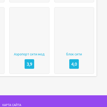
Аэропорт сити мод
блок сити
3,9
4,0
КАРТА САЙТА