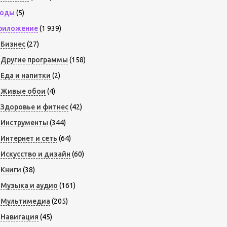
оды
(5)
риложение
(1 939)
Бизнес
(27)
Другие программы
(158)
Еда и напитки
(2)
Живые обои
(4)
Здоровье и фитнес
(42)
Инструменты
(344)
Интернет и сеть
(64)
Искусство и дизайн
(60)
Книги
(38)
Музыка и аудио
(161)
Мультимедиа
(205)
Навигация
(45)