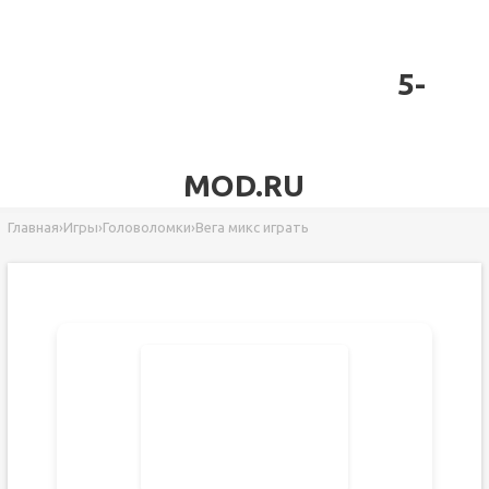
5-
MOD.RU
Главная
›
Игры
›
Головоломки
›
Вега микс играть