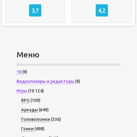
3,7
4,2
Меню
18
(9)
Видеоплееры и редакторы
(9)
Игры
(10 124)
RPG
(109)
Аркады
(649)
Головоломки
(336)
Гонки
(498)