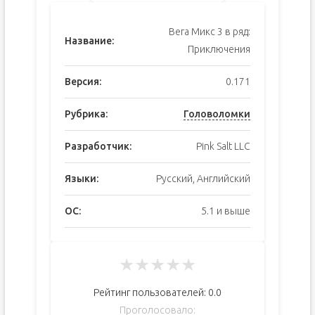
Вега Микc 3 в ряд:
Название:
Приключения
Версия:
0.171
Рубрика:
Головоломки
Разработчик:
Pink Salt LLC
Языки:
Русский, Английский
ОС:
5.1 и выше
★
★
★
★
★
Рейтинг пользователей:
0.0
Проголосовало: