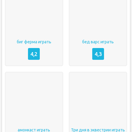
биг ферма играть
бед варс играть
4,2
4,3
амонкаст играть
Три дня в эквестрии играть