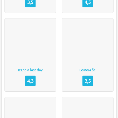
3,5
4,5
взлом last day
Взлом бс
4,3
3,5