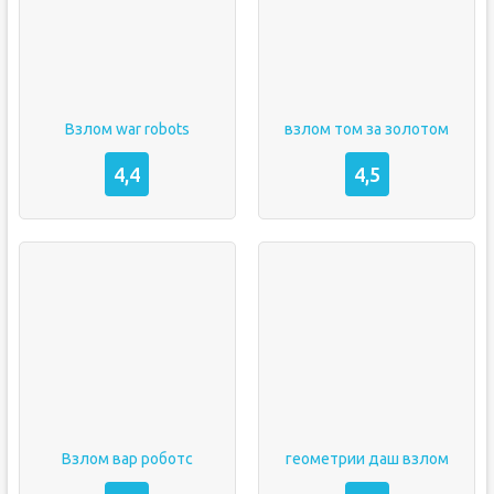
Взлом war robots
взлом том за золотом
4,4
4,5
Взлом вар роботс
геометрии даш взлом