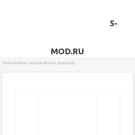
5-
MOD.RU
Главная
›
Игры
›
Экшены
›
Взлом фрифаер