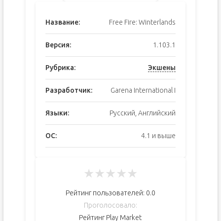
Название:
Free Fire: Winterlands
Версия:
1.103.1
Рубрика:
Экшены
Разработчик:
Garena International I
Языки:
Русский, Английский
ОС:
4.1 и выше
★
★
★
★
★
Рейтинг пользователей:
0.0
Проголосовало:
Рейтинг Play Market