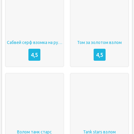
Сабвей серф взомка на русском
Том за золотом взлом
4,5
4,5
Взлом танк старс
Tank stars взлом