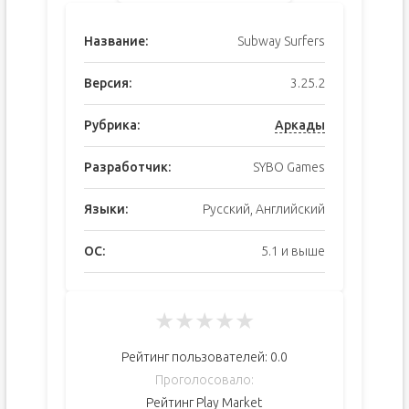
Название:
Subway Surfers
Версия:
3.25.2
Рубрика:
Аркады
Разработчик:
SYBO Games
Языки:
Русский, Английский
ОС:
5.1 и выше
★
★
★
★
★
Рейтинг пользователей:
0.0
Проголосовало:
Рейтинг Play Market