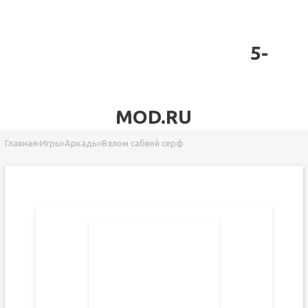
5-
MOD.RU
Главная
›
Игры
›
Аркады
›
Взлом сабвей серф