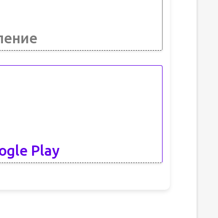
ление
ogle Play