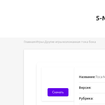
5-
Главная
›
Игры
›
Другие игры
›
взломанная тока бока
Название:
Toca 
Версия:
Скачать
Рубрика: