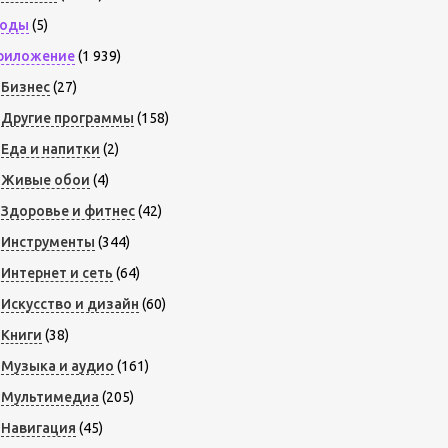
оды
(5)
риложение
(1 939)
Бизнес
(27)
Другие программы
(158)
Еда и напитки
(2)
Живые обои
(4)
Здоровье и фитнес
(42)
Инструменты
(344)
Интернет и сеть
(64)
Искусство и дизайн
(60)
Книги
(38)
Музыка и аудио
(161)
Мультимедиа
(205)
Навигация
(45)