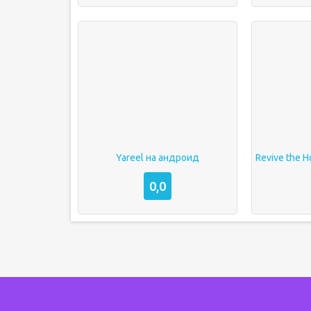
Yareel на андроид
0,0