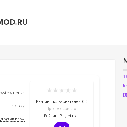
MOD.RU
1
В
★
★
★
★
★
Mystery House
И
Рейтинг пользователей:
0.0
2.3-play
Проголосовало:
Рейтинг Play Market
Другие игры