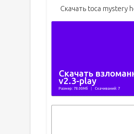
Скачать toca mystery 
Скачать взломан
v2.3-play
Размер: 78.00Мб
Скачиваний: 7