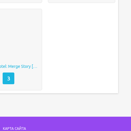
Revive the Hotel: Merge Story [Много денег]
3
КАРТА САЙТА