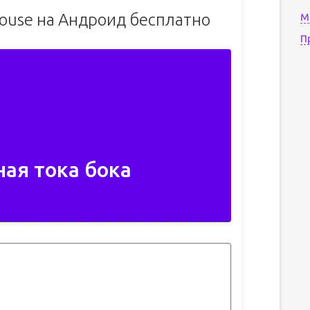
house на Андроид бесплатно
М
П
ная тока бока