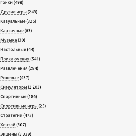
Гонки
(498)
Другие игры
(249)
Казуальные
(325)
Карточные
(63)
Музыка
(30)
Настольные
(44)
Приключения
(541)
Развлечения
(284)
Ролевые
(437)
Симуляторы
(2 203)
Спортивные
(186)
Спортивные игры
(25)
Стратегии
(473)
Хентай
(307)
Экшены
(3 339)