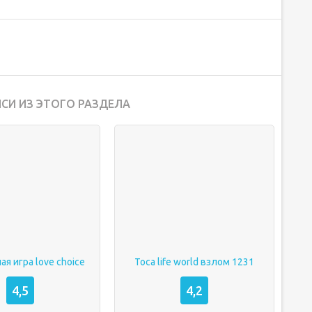
СИ ИЗ ЭТОГО РАЗДЕЛА
я игра love choice
Toca life world взлом 1231
4,5
4,2