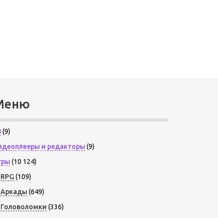
Меню
8
(9)
идеоплееры и редакторы
(9)
гры
(10 124)
RPG
(109)
Аркады
(649)
Головоломки
(336)