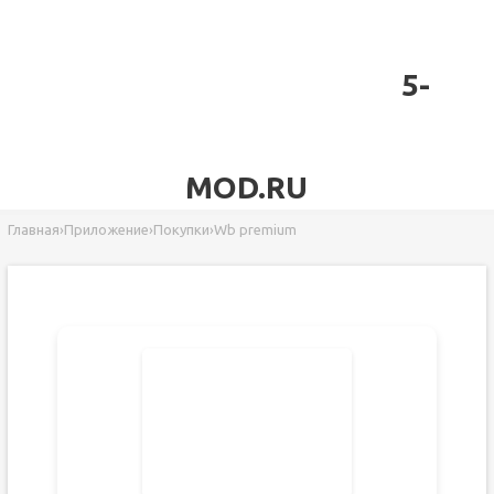
5-
MOD.RU
Главная
›
Приложение
›
Покупки
›
Wb premium