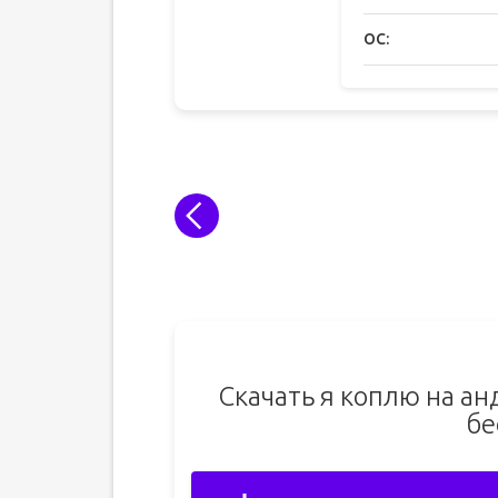
ОС:
Скачать я коплю на а
бе