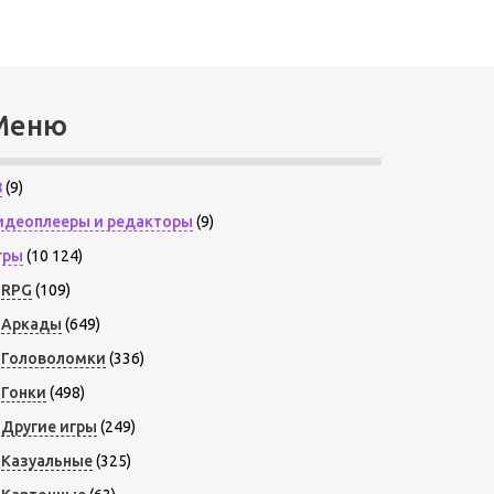
Меню
8
(9)
идеоплееры и редакторы
(9)
гры
(10 124)
RPG
(109)
Аркады
(649)
Головоломки
(336)
Гонки
(498)
Другие игры
(249)
Казуальные
(325)