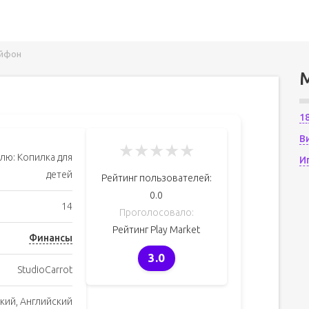
айфон
1
В
★
★
★
★
★
плю: Копилка для
И
детей
Рейтинг пользователей:
0.0
14
Проголосовало:
Рейтинг Play Market
Финансы
3.0
StudioCarrot
кий, Английский