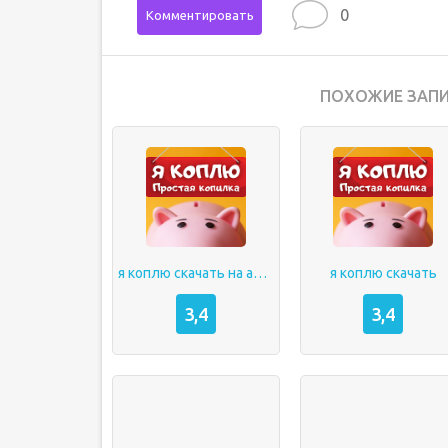
0
Комментировать
ПОХОЖИЕ ЗАПИ
я коплю скачать на андроид как на айфон бесплатно на русском
я коплю скачать
3,4
3,4