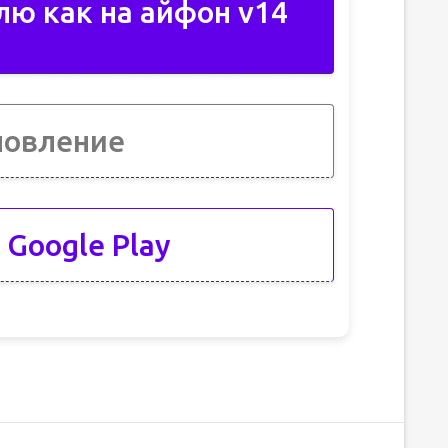
лю как на айфон v14
новление
 Google Play