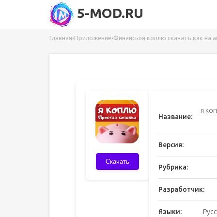
5-MOD.RU
Главная
›
Приложение
›
Финансы
›
я коплю скачать как на 
я ко
Название:
Версия:
Скачать
Рубрика:
Разработчик:
Языки:
Русс