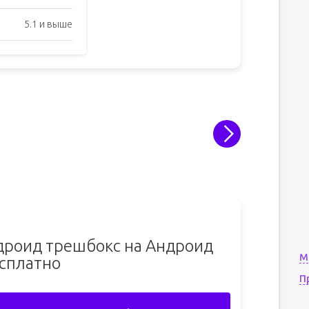
5.1 и выше
ндроид трешбокс на Андроид
М
сплатно
П