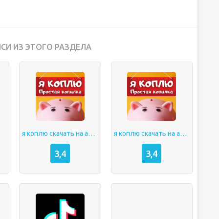
СИ ИЗ ЭТОГО РАЗДЕЛА
я коплю скачать на андроид трешбокс
я коплю скачать на андроид трешбокс
3,4
3,4