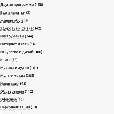
Другие программы
(158)
Еда и напитки
(2)
Живые обои
(4)
Здоровье и фитнес
(42)
Инструменты
(344)
Интернет и сеть
(64)
Искусство и дизайн
(60)
Книги
(38)
Музыка и аудио
(161)
Мультимедиа
(205)
Навигация
(45)
Образование
(112)
Офисные
(15)
Персонализация
(39)