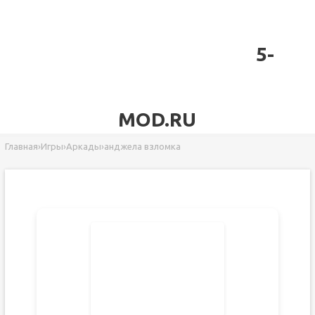
5-
MOD.RU
Главная
›
Игры
›
Аркады
›
анджела взломка