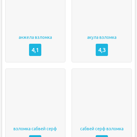
анжела взломка
акула взломка
4,1
4,3
взломка сабвей серф
сабвей серф взломка