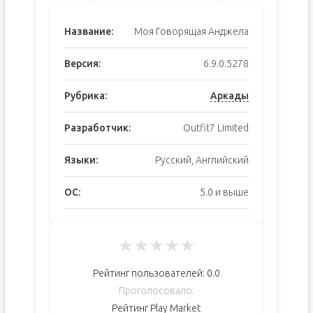
Название:
Моя Говорящая Анджела
Версия:
6.9.0.5278
Рубрика:
Аркады
Разработчик:
Outfit7 Limited
Языки:
Русский, Английский
ОС:
5.0 и выше
★
★
★
★
★
Рейтинг пользователей:
0.0
Проголосовало:
Рейтинг Play Market