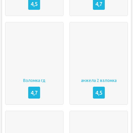
4,5
4,7
Взломка гд
анжела 2 взломка
4,7
4,5