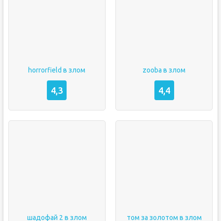
horrorfield в злом
zooba в злом
4,3
4,4
шадофай 2 в злом
том за золотом в злом