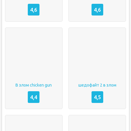
4,6
4,6
В злом chicken gun
шедофайт 2 в злом
4,4
4,5