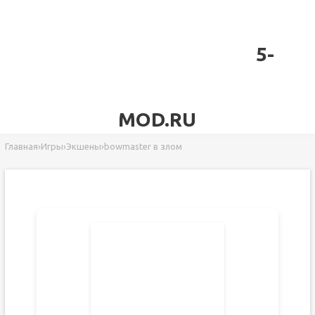
5-
MOD.RU
Главная
›
Игры
›
Экшены
›
bowmaster в злом