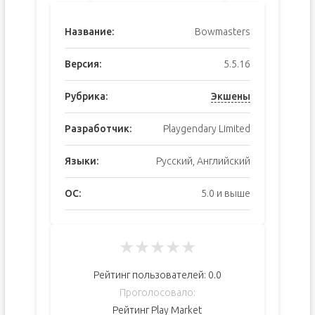
Название:
Bowmasters
Версия:
5.5.16
Рубрика:
Экшены
Разработчик:
Playgendary Limited
Языки:
Русский, Английский
ОС:
5.0 и выше
★
★
★
★
★
Рейтинг пользователей:
0.0
Проголосовало:
Рейтинг Play Market