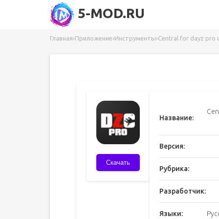
5-MOD.RU
Главная
›
Приложение
›
Инструменты
›
Central for dayz pro 
Cent
Название:
Версия:
Скачать
Рубрика:
Разработчик:
Языки:
Рус