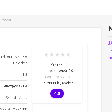
unlocker
1
В
★
★
★
★
★
ral for DayZ - Pro
И
Unlocker
Рейтинг
пользователей:
0.0
1.5
Проголосовало:
Рейтинг Play Market
Инструменты
4.0
Skunkfu Apps
ский, Английский