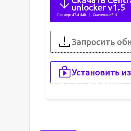
Скачать Centra
unlocker v1.5
Размер: 47.41Мб
Скачиваний: 9
Запросить об
Установить из