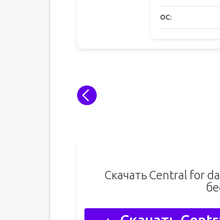
ОС:
Скачать Central for d
бе