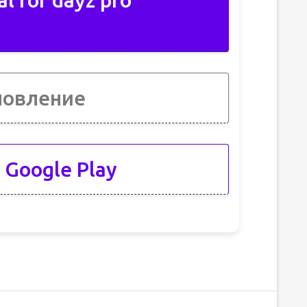
l for dayz pro
новление
 Google Play